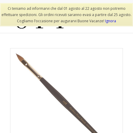
Lista dei desideri
Il mio account
Ci teniamo ad informarvi che dal 01 agosto al 22 agosto non potremo
effettuare spedizioni. Gli ordini ricevuti saranno evasi a partire dal 25 agosto.
Cogliamo l’occasione per augurarvi Buone Vacanze!
Ignora